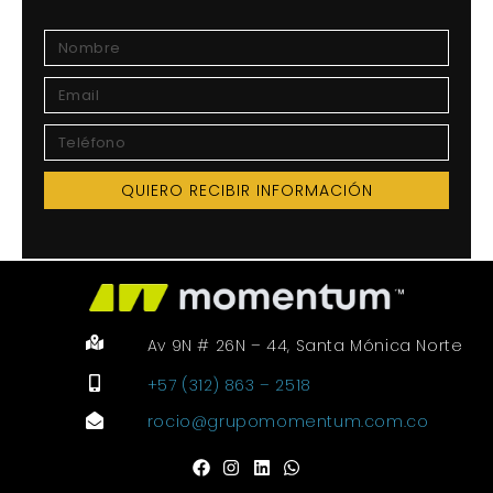
QUIERO RECIBIR INFORMACIÓN
Av 9N # 26N – 44, Santa Mónica Norte
+57 (312) 863 – 2518
rocio@grupomomentum.com.co