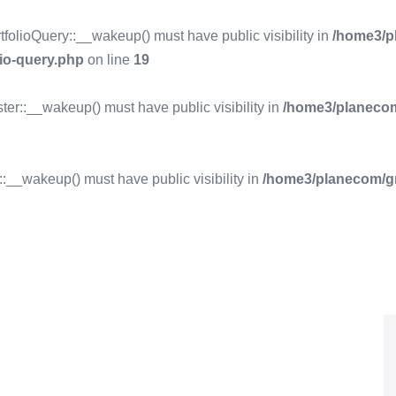
olioQuery::__wakeup() must have public visibility in
/home3/
lio-query.php
on line
19
::__wakeup() must have public visibility in
/home3/planeco
__wakeup() must have public visibility in
/home3/planecom/g
CIO
PROGRAMAS
ENTRENAMIENTOS
BLOG
PANGEA
CO