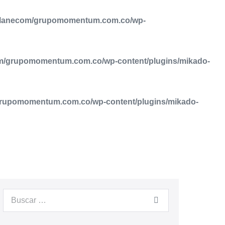
planecom/grupomomentum.com.co/wp-
m/grupomomentum.com.co/wp-content/plugins/mikado-
rupomomentum.com.co/wp-content/plugins/mikado-
NTACTO
RECURSOS