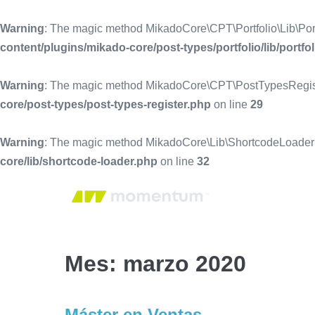
Warning
: The magic method MikadoCore\CPT\Portfolio\Lib\Portf
content/plugins/mikado-core/post-types/portfolio/lib/portfo
Warning
: The magic method MikadoCore\CPT\PostTypesRegister
core/post-types/post-types-register.php
on line
29
Warning
: The magic method MikadoCore\Lib\ShortcodeLoader::
core/lib/shortcode-loader.php
on line
32
INI
Mes:
marzo 2020
Máster en Ventas